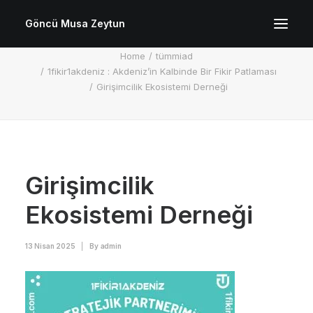
Göncü Musa Zeytun
Girişimcilik Ekosistemi Derneği
Home
tümmiad
1fikir1akdeniz : Akdeniz’in Kalbinde Bir Fikir Patlaması
Girişimcilik Ekosistemi Derneği
Girişimcilik
Ekosistemi Derneği
13 Nisan 2025
|
By
admin