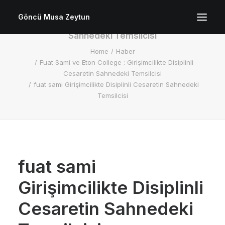
Göncü Musa Zeytun
fuat sami Girişimcilikte Disiplinli Cesaretin
Sahnedeki Temsilcisi
Home
Haber
Fuat Sami ve Eton College : Girişimcilikte Disiplinli
Cesaretin Sahnedeki Temsilcisi
fuat sami Girişimcilikte Disiplinli Cesaretin Sahnedeki
Temsilcisi
fuat sami
Girişimcilikte Disiplinli
Cesaretin Sahnedeki