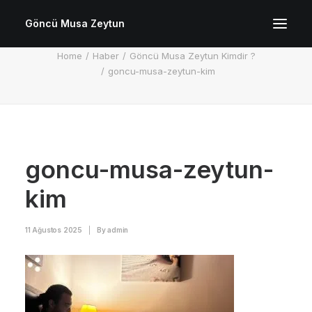
Göncü Musa Zeytun
goncu-musa-zeytun-kim
Home
Haber
Göncü Musa Zeytun Kimdir ?
goncu-musa-zeytun-kim
goncu-musa-zeytun-
kim
11 Ağustos 2025
|
By
admin