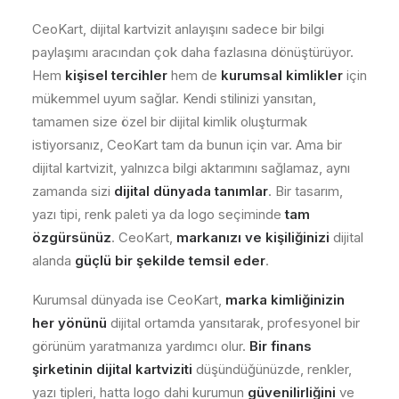
CeoKart, dijital kartvizit anlayışını sadece bir bilgi
paylaşımı aracından çok daha fazlasına dönüştürüyor.
Hem
kişisel tercihler
hem de
kurumsal kimlikler
için
mükemmel uyum sağlar. Kendi stilinizi yansıtan,
tamamen size özel bir dijital kimlik oluşturmak
istiyorsanız, CeoKart tam da bunun için var. Ama bir
dijital kartvizit, yalnızca bilgi aktarımını sağlamaz, aynı
zamanda sizi
dijital dünyada tanımlar
. Bir tasarım,
yazı tipi, renk paleti ya da logo seçiminde
tam
özgürsünüz
. CeoKart,
markanızı ve kişiliğinizi
dijital
alanda
güçlü bir şekilde temsil eder
.
Kurumsal dünyada ise CeoKart,
marka kimliğinizin
her yönünü
dijital ortamda yansıtarak, profesyonel bir
görünüm yaratmanıza yardımcı olur.
Bir finans
şirketinin dijital kartviziti
düşündüğünüzde, renkler,
yazı tipleri, hatta logo dahi kurumun
güvenilirliğini
ve