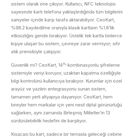
sistem olarak öne çıkıyor. Kullanıcı, NFC teknolojisi
sayesinde kartı telefona yaklaştırdığında tüm bilgilerini
saniyeler içinde karşı tarafa aktarabiliyor. CeoKart,
%98.2 kaydedilme oranıyla klasik kartların %1.8’lik
etkisizliğini geride bırakıyor. Üstelik tek kartla binlerce
kişiye ulaşan bu sistem, çevreye zarar vermiyor; sıfır
atık prensibiyle çalışıyor.
Güvenlik mi? CeoKart, 14³⁹ kombinasyonlu şifreleme
sistemiyle veriyi koruyor, uzaktan kapatma özelliğiyle
bilgi kontrolünü kullanıcıya bırakıyor. Kurumlar için özel
arayüz ve yazılım entegrasyonu sunan sistem,
tamamen yerli altyapıya dayanıyor. CeoKart, hem
bireyler hem markalar için yeni nesil dijital görünürlüğü
sağlarken, aynı zamanda Birleşmiş Milletler’in 13
sürdürülebilirlik hedefini de karşılıyor.
Kısacası bu kart, sadece bir temasla geleceği cebine