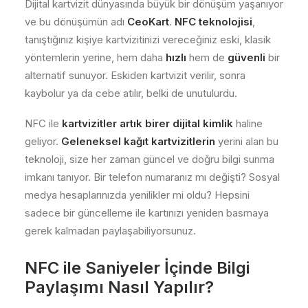
Dijital kartvizit dünyasında büyük bir dönüşüm yaşanıyor
ve bu dönüşümün adı
CeoKart
.
NFC teknolojisi
,
tanıştığınız kişiye kartvizitinizi vereceğiniz eski, klasik
yöntemlerin yerine, hem daha
hızlı
hem de
güvenli
bir
alternatif sunuyor. Eskiden kartvizit verilir, sonra
kaybolur ya da cebe atılır, belki de unutulurdu.
NFC ile
kartvizitler artık birer dijital kimlik
haline
geliyor.
Geleneksel kağıt kartvizitlerin
yerini alan bu
teknoloji, size her zaman güncel ve doğru bilgi sunma
imkanı tanıyor. Bir telefon numaranız mı değişti? Sosyal
medya hesaplarınızda yenilikler mi oldu? Hepsini
sadece bir güncelleme ile kartınızı yeniden basmaya
gerek kalmadan paylaşabiliyorsunuz.
NFC ile Saniyeler İçinde Bilgi
Paylaşımı Nasıl Yapılır?