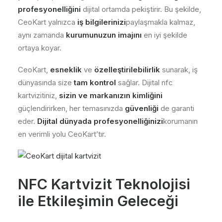
profesyonelliğini
dijital ortamda pekiştirir. Bu şekilde,
CeoKart yalnızca
iş bilgilerinizi
paylaşmakla kalmaz,
aynı zamanda
kurumunuzun imajını
en iyi şekilde
ortaya koyar.
CeoKart,
esneklik
ve
özelleştirilebilirlik
sunarak, iş
dünyasında size
tam kontrol
sağlar. Dijital nfc
kartvizitiniz,
sizin ve markanızın kimliğini
güçlendirirken, her temasınızda
güvenliği
de garanti
eder.
Dijital dünyada profesyonelliğinizi
korumanın
en verimli yolu CeoKart’tır.
NFC Kartvizit Teknolojisi
ile Etkileşimin Geleceği