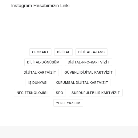
Instagram Hesabımızın Linki
CEOKART
DIJITAL
DIJITAL-AJANS
DIJITAL-DÖNÜŞÜM
DIJITAL-NFC-KARTVIZIT
DIJITAL KARTVIZIT
GÜVENLI DIJITAL KARTVIZIT
IŞ DÜNYASI
KURUMSAL DIJITAL KARTVIZIT
NFC TEKNOLOJISI
SEO
SÜRDÜRÜLEBILIR KARTVIZIT
YERLI-YAZILIM