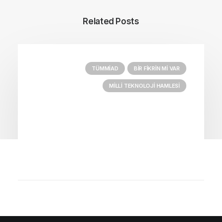
Related Posts
TÜMMIAD
BIR FIKRIN MI VAR
MILLI TEKNOLOJI HAMLESI
24 Ocak 2026
Bir Fikrin Mi Var? TRT Genç’te
Sahnede – Milli Teknoloji Nesli