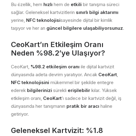
Bu özellik, hem
hızlı
hem de
etkili
bir tanışma süreci
sağlar. Geleneksel kartvizitlerin
sınırlı bilgi aktarımı
yerine,
NFC teknolojisi
sayesinde dijital bir kimlik
taşıyor ve her an
güncel bilgilere ulaşabiliyorsunuz
.
CeoKart’ın Etkileşim Oranı
Neden %98.2’ye Ulaşıyor?
CeoKart,
%98.2 etkileşim oranı
ile dijital kartvizit
dünyasında adeta devrim yaratıyor. Ancak
CeoKart
,
NFC teknolojisini
mükemmel bir şekilde entegre
ederek
bilgilerinizi
sürekli
erişilebilir
kılar. Yüksek
etkileşim oranı,
CeoKart
’ı sadece bir kartvizit değil, iş
dünyasında her tanışmanın
pratik bir aracı
haline
getiriyor.
Geleneksel Kartvizit: %1.8