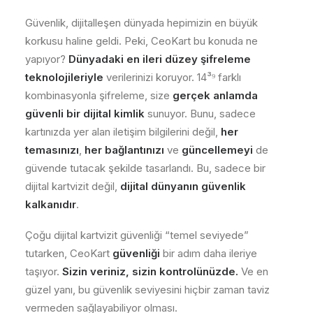
Güvenlik, dijitalleşen dünyada hepimizin en büyük
korkusu haline geldi. Peki, CeoKart bu konuda ne
yapıyor?
Dünyadaki en ileri düzey şifreleme
teknolojileriyle
verilerinizi koruyor. 14³⁹ farklı
kombinasyonla şifreleme, size
gerçek anlamda
güvenli bir dijital kimlik
sunuyor. Bunu, sadece
kartınızda yer alan iletişim bilgilerini değil,
her
temasınızı
,
her bağlantınızı
ve
güncellemeyi
de
güvende tutacak şekilde tasarlandı. Bu, sadece bir
dijital kartvizit değil,
dijital dünyanın güvenlik
kalkanıdır
.
Çoğu dijital kartvizit güvenliği “temel seviyede”
tutarken, CeoKart
güvenliği
bir adım daha ileriye
taşıyor.
Sizin veriniz, sizin kontrolünüzde.
Ve en
güzel yanı, bu güvenlik seviyesini hiçbir zaman taviz
vermeden sağlayabiliyor olması.