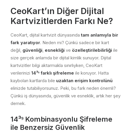
CeoKart
’ın Diğer Dijital
Kartvizitlerden Farkı Ne?
CeoKart, dijital kartvizit dünyasında
tam anlamıyla bir
fark yaratıyor
. Neden mi? Çünkü sadece bir kart
değil,
güvenliği
,
esnekliği
ve
özelleştirilebilirliği
ile
size gerçek anlamda bir dijital kimlik sunuyor. Dijital
kartvizitler bilgi aktarmakla sınırlıyken, CeoKart
verilerinizi
14³⁹ farklı şifreleme
ile koruyor. Hatta
kaybolan kartlarda bile
uzaktan erişim kontrolünü
elinizde tutabiliyorsunuz. Peki, bu fark neden önemli?
Çünkü iş dünyasında, güvenlik ve esneklik, artık her şey
demek.
14³⁹ Kombinasyonlu Şifreleme
ile Benzersiz Güvenlik